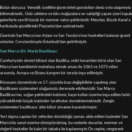
Bütün dünyaca Venedik özellikle güvercinleri,gondolları deniz yolu ulaşımıyla
bilinmektedir.. Ünlü cafelere ve lüks mağazalara ev sahipliği yapan üzeri kapalı
galerilerle çevrili büyük bir mermer salon şeklindedir. Meydan, Büyük Kanal’a
harikulade güzellikteki Piazzetta’dan açılmaktadır.
Üzerinde San Marco’nun Aslanı ve San Teodoro’nun heykelleri bulunan granit
sütunlar, Constantinople (İstanbul)’dan getirilmiştir.
San Marco (St. Mark) Bazilikası:
Cumhuriyetin devlet kilisesi olan Bazilika, oniki havariden birisi olan San
Marco’nun kemiklerini muhafaza etmek amacı ile 1063 ve 1073 yılları
arasında, Avrupa ve Bizans karışımı bir tarzda inşa edilmiştir.
Rönasans doneminde ve 17. yüzyılda bazı değişiklikler yapılmış olan
Bazilikanın süslemeleri olağanüstü derecede etkileyicidir. San Marco
Bazilikası’nın, soğan şeklindeki kubbesi, haçın kolları üzerine inşa edilen farklı
yükseklikteki küçük kubbeler tarafından desteklenmektedir. Zengin
süslemeleri bazilikaya ‘altın kilise’ ünvanını kazandırmıştır.
Yurt dışına yapılan bir seferden dönüldüğü zaman, elde edilen hazineler San
Marco’da sanat eserine dönüştürülmüş, bu nedenle duvarlar, mermer ve
değerli heykeller ile kalın bir tabaka ile kaplanmıştır.Ön cephe, rengarenk