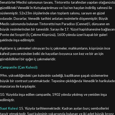
Senatörler Meclisi salonunun tavanı, Tintoretto tarafından yapılan olağanüstü
güzellikteki Venedik’in Kutsalaştırılması ve İsa’nın haçdan indiriliş sahnesi ile
süslenmiştir. 52x23m ölçülerinde olan toplantı salonu, sarayın en güzel
odasıdır. Duvarlar, Venedik tarihini anlatan resimlerle döşenmiştir; Büyük
Meclis salonunda bulunan Tintoretto’nun Paradiso (Cennet)’i, dünyanın en
büyük resimlerinden bir tanesidir. Sarayı ile 17. Yüzyıl hapishanesine bağlayan
Ponte dei Sospiri (İç Çekme Köprüsü), 1600 yılında üzeri kapalı bir galeri
şeklinde inşa edilmiştir.
Aşıkların iç çekmeleri olmayan bu iç çekmeler, mahkumların, köprünün ince
kafesli penceresinden belki de hayatları boyunca son kez ve bir an için
görebildikleri bir ışığın iç çekmeleridir.
Campanile (Çan Kulesi):
99m. yüksekliğindeki çan kulesinin sadeliği, bazilikanın şaşalı süslemerine
büyük bir contrast yaratmaktadır. Tepesine çıkıldığında Venedik’in harikulade
manzarası ile karşılaşılır.
10. Yüzyılda inşa edilen campanile, 1902 yılında yıkılmış ve yeniden inşa
edilmiştir.
Saat Kulesi
15. Yüzyıla tarihlenmektedir. Kadran ayıları burç sembollerini
tasvir etmektedir. Saat kulesinin yukarısında bulunan ve iki adet büyük bronz