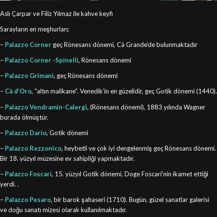
Aslı Çarpar ve Filiz Yılmaz ile kahve keyfi
Sarayların en meşhurları;
–
Palazzo Corner
geç Rönesans dönemi, Cà Grande’de bulunmaktadır
–
Palazzo Corner
-Spinelli
, Rönesans dönemi
–
Palazzo Grimani
, geç Rönesans dönemi
–
Cà d’Oro
, “altın malikane”. Venedik’in en güzelidir, geç Gotik dönemi (1440).
–
Palazzo Vendramin-Calergi
, (Rönesans dönemi), 1883 yılında Wagner
burada ölmüştür.
–
Palazzo Dario
, Gotik dönemi
–
Palazzo Rezzonico
, heybetli ve çok iyi dengelenmiş geç Rönesans dönemi.
Bir 18. yüzyıl müzesine ev sahipliği yapmaktadır.
–
Palazzo Foscari
, 15. yüzyıl Gotik dönemi, Doge Foscari’nin ikamet ettiği
yerdi. .
–
Palazzo Pesaro
, bir barok şahaseri (1710). Bugün, güzel sanatlar galerisi
ve doğu sanatı mizesi olarak kullanılmaktadır.