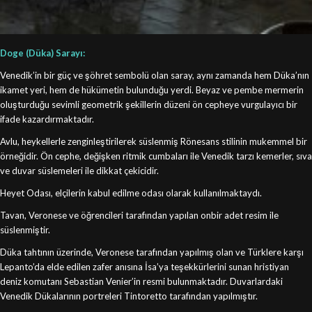
Doge (Düka) Sarayı:
Venedik’in bir güç ve şöhret sembolü olan saray, aynı zamanda hem Düka’nın
ikamet yeri, hem de hükümetin bulunduğu yerdi. Beyaz ve pembe mermerin
oluşturduğu sevimli geometrik şekillerin düzeni ön cepheye vurgulayıcı bir
ifade kazardırmaktadır.
Avlu, heykellerle zenginleştirilerek süslenmiş Rönesans stilinin mukemmel bir
örneğidir. Ön cephe, değişken ritmik cumbaları ile Venedik tarzı kemerler, sıva
ve duvar süslemeleri ile dikkat çekicidir.
Heyet Odası, elçilerin kabul edilme odası olarak kullanılmaktaydı.
Tavan, Veronese ve öğrencileri tarafından yapılan onbir adet resim ile
süslenmiştir.
Düka tahtının üzerinde, Veronese tarafından yapılmış olan ve Türklere karşı
Lepanto’da elde edilen zafer anısına İsa’ya teşekkürlerini sunan hristiyan
deniz komutanı Sebastian Venier’in resmi bulunmaktadır. Duvarlardaki
Venedik Dükalarının portreleri Tintoretto tarafından yapılmıştır.