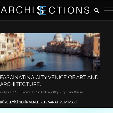
FASCINATING CITY VENICE OF ART AND
ARCHITECTURE.
/
/
/
25 April 2016
0 Comments
in
Architour
,
Blog
by
Sevinç Ormancı
BÜYÜLEYİCİ ŞEHİR VENEDİK’TE SANAT VE MİMARİ..