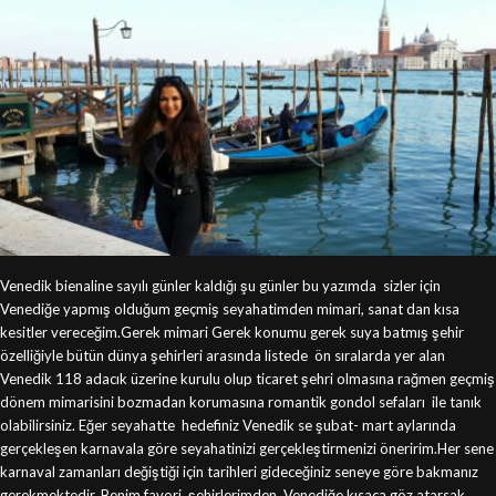
Venedik bienaline sayılı günler kaldığı şu günler bu yazımda sizler için
Venediğe yapmış olduğum geçmiş seyahatimden mimari, sanat dan kısa
kesitler vereceğim.Gerek mimari Gerek konumu gerek suya batmış şehir
özelliğiyle bütün dünya şehirleri arasında listede ön sıralarda yer alan
Venedik 118 adacık üzerine kurulu olup ticaret şehri olmasına rağmen geçmiş
dönem mimarisini bozmadan korumasına romantik gondol sefaları ile tanık
olabilirsiniz. Eğer seyahatte hedefiniz Venedik se şubat- mart aylarında
gerçekleşen karnavala göre seyahatinizi gerçekleştirmenizi öneririm.Her sene
karnaval zamanları değiştiği için tarihleri gideceğiniz seneye göre bakmanız
gerekmektedir. Benim favori şehirlerimden Venediğe kısaca göz atarsak