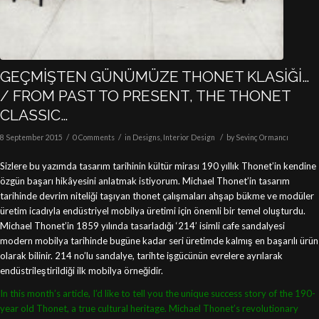
GEÇMİŞTEN GÜNÜMÜZE THONET KLASİĞİ…
/ FROM PAST TO PRESENT, THE THONET
CLASSIC…
/
/
/
8 September 2015
0 Comments
in
Designs
,
Interior Design
by
Sevinç Ormancı
Sizlere bu yazımda tasarım tarihinin kültür mirası 190 yıllık Thonet’in kendine
özgün başarı hikâyesini anlatmak istiyorum. Michael Thonet’in tasarım
tarihinde devrim niteliği taşıyan thonet çalışmaları ahşap bükme ve modüler
üretim icadıyla endüstriyel mobilya üretimi için önemli bir temel oluşturdu.
Michael Thonet’in 1859 yılında tasarladığı ‘214’ isimli cafe sandalyesi
modern mobilya tarihinde bugüne kadar seri üretimde kalmış en başarılı ürün
olarak bilinir. 214 no’lu sandalye, tarihte işgücünün evrelere ayrılarak
endüstrileştirildiği ilk mobilya örneğidir.
In this month’s article, I’d like to tell you the unique success story of the 190-
year old Thonet, a true cultural heritage. Michael Thonet’s revolutionary