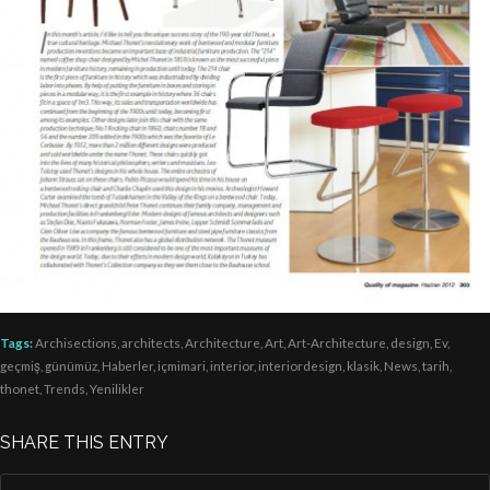
Tags:
Archisections
,
architects
,
Architecture
,
Art
,
Art-Architecture
,
design
,
Ev
,
geçmiş
,
günümüz
,
Haberler
,
içmimari
,
interior
,
interiordesign
,
klasik
,
News
,
tarih
,
thonet
,
Trends
,
Yenilikler
SHARE THIS ENTRY