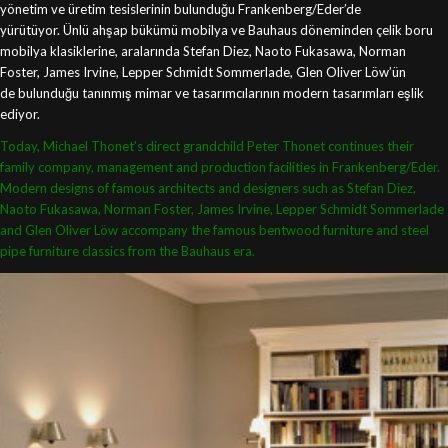
yönetim ve üretim tesislerinin bulunduğu Frankenberg/Eder’de
yürütüyor. Ünlü ahşap bükümü mobilya ve Bauhaus döneminden çelik boru
mobilya klasiklerine, aralarında Stefan Diez, Naoto Fukasawa, Norman
Foster, James Irvine, Lepper Schmidt Sommerlade, Glen Oliver Löw’ün
de bulunduğu tanınmış mimar ve tasarımcılarının modern tasarımları eşlik
ediyor.
Today, Michael Thonet’s direct grandchild Peter Thonet continues their
family company, management and production facilities in Frankenberg/Eder.
Modern designs of famous architects and designers such as Stefan Diez,
Naoto Fukasawa, Norman Foster, James Irvine, Lepper Schmidt Sommerlade
and Glen Oliver Löw accompany the famous bentwood furniture and steel
pipe furniture classics from the Bauhaus era.