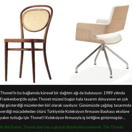
Thonet’in bu bağlamda küresel bir dağıtım ağı da bulunuyor. 1989 yılında
Frankenberg’de açılan Thonet müzesi bugün hala tasarım dünyasının en çok
ilgi gösterdiği müzelerden biri olarak sayılıyor. Günümüzde çağdaş tasarımda
verdiği mücadeleden ötürü Türkiye’de Koleksiyon firmasını Bauhaus ekolüne
yakın tuttuğu için Thonet’i Koleksiyon firmasıyla iş birliğine götürmüştür…
In this frame, Thonet also has a global distribution network. The Thonet