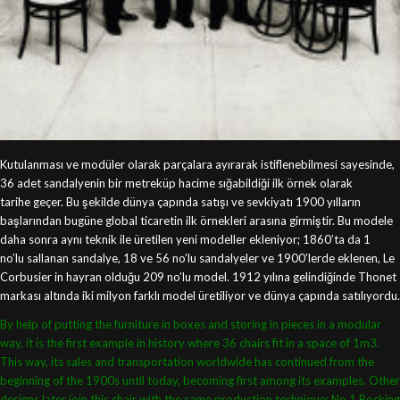
Kutulanması ve modüler olarak parçalara ayırarak istiflenebilmesi sayesinde,
36 adet sandalyenin bir metreküp hacime sığabildiği ilk örnek olarak
tarihe geçer. Bu şekilde dünya çapında satışı ve sevkiyatı 1900 yılların
başlarından bugüne global ticaretin ilk örnekleri arasına girmiştir. Bu modele
daha sonra aynı teknik ile üretilen yeni modeller ekleniyor; 1860’ta da 1
no’lu sallanan sandalye, 18 ve 56 no’lu sandalyeler ve 1900’lerde eklenen, Le
Corbusier in hayran olduğu 209 no’lu model. 1912 yılına gelindiğinde Thonet
markası altında iki milyon farklı model üretiliyor ve dünya çapında satılıyordu.
By help of putting the furniture in boxes and storing in pieces in a modular
way, it is the first example in history where 36 chairs fit in a space of 1m3.
This way, its sales and transportation worldwide has continued from the
beginning of the 1900s until today, becoming first among its examples. Other
designs later join this chair with the same production technique; No.1 Rocking