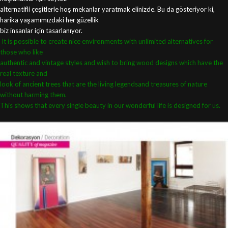
alternatifli çeşitlerle hoş mekanlar yaratmak elinizde. Bu da gösteriyor ki,
harika yaşamımızdaki her güzellik
biz insanlar için tasarlanıyor.
It is possible to create nice environments
with unlimited alternatives for
those who like
authentic and vintage styles and wish to bring
wood designs which have the
real texture and
look of ancient trees that are the living legends
and treasures of nature
without harming them.
This shows that every single beauty in our
wonderful life is designed for us.