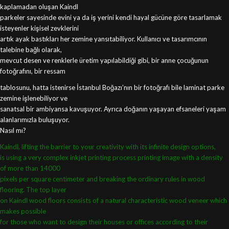
kaplamadan oluşan Kaindl
parkeler sayesinde evini ya da iş yerini kendi hayal gücüne göre tasarlamak
isteyenler kişisel zevklerini
artık ayak bastıkları her zemine yansıtabiliyor. Kullanıcı ve tasarımcının
talebine bağlı olarak,
mevcut desen ve renklerle üretim yapılabildiği gibi, bir anne çocuğunun
fotoğrafını, bir ressam
tablosunu, hatta istenirse İstanbul Boğazı’nın bir fotoğrafı bile laminat parke
zemine işlenebiliyor ve
sanatsal bir ambiyansa kavuşuyor. Ayrıca doğanın yaşayan efsaneleri yaşam
alanlarımızla buluşuyor.
Nasıl mı?
Kaindl, lifting the barrier
to your creativity with its infinite design options,
is using a very complex inkjet printing process
printing image with a density
of more than 14000
pixels per square centimeter and breaking the
ordinary rules in wood
flooring. The top layer
on Kaindl wood floors consists of a natural
characteristic wood veneer which
makes possible
for those who want to design their houses or
offices according to their