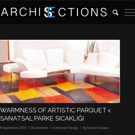
WARMNESS OF ARTISTIC PARQUET <
SANATSAL PARKE SICAKLIĞI
/
/
/
8 September 2015
0 Comments
in
Interior Design
by
Sevinç Ormancı