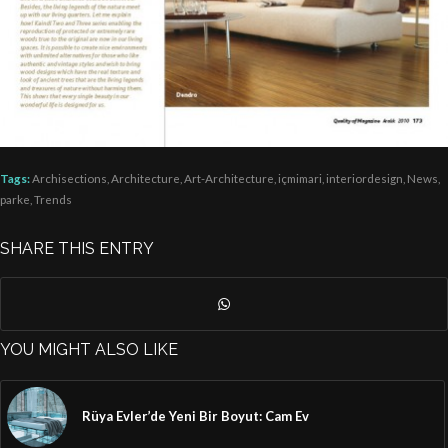
Tags:
Archisections
,
Architecture
,
Art-Architecture
,
içmimari
,
interiordesign
,
News
,
parke
,
Trends
SHARE THIS ENTRY
YOU MIGHT ALSO LIKE
Rüya Evler’de Yeni Bir Boyut: Cam Ev