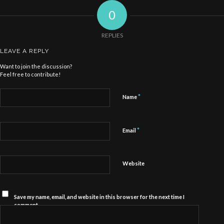
0
REPLIES
LEAVE A REPLY
Want to join the discussion?
Feel free to contribute!
*
Name
*
Email
Website
Save my name, email, and website in this browser for the next time I
comment.