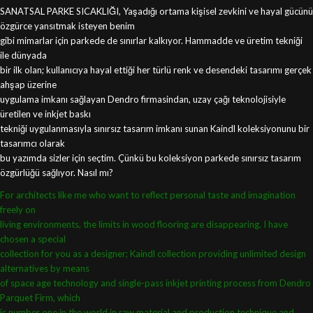
SANATSAL PARKE SICAKLIĞI, Yaşadığı ortama kişisel zevkini ve hayal gücünü
özgürce yansıtmak isteyen benim
gibi mimarlar için parkede de sınırlar kalkıyor. Hammadde ve üretim tekniği
ile dünyada
bir ilk olan; kullanıcıya hayal ettiği her türlü renk ve desendeki tasarımı gerçek
ahşap üzerine
uygulama imkanı sağlayan Dendro firmasindan, uzay çağı teknolojisiyle
üretilen ve inkjet baskı
tekniği uygulanmasıyla sınırsız tasarım imkanı sunan Kaindl koleksiyonunu bir
tasarımcı olarak
bu yazımda sizler için seçtim. Çünkü bu koleksiyon parkede sınırsız tasarım
özgürlüğü sağlıyor. Nasıl mı?
For architects like me who want to reflect
personal taste and imagination
freely on
living environments, the limits in wood
flooring are disappearing. I have
chosen a special
collection for you as a designer; Kaindl collection
providing unlimited design
alternatives by means
of space age technology and single-pass inkjet
printing process from Dendro
Parquet Firm, which
is number one in the world in raw material and
production technique and