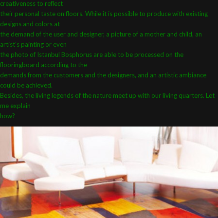
creativeness to reflect
their personal taste on floors. While it is possible
to produce with existing
designs and colors at
the demand of the user and designer, a picture
of a mother and child, an
artist’s painting or even
the photo of Istanbul Bosphorus are able to be
processed on the
flooringboard according to the
demands from the customers and the designers,
and an artistic ambiance
could be achieved.
Besides, the living legends of the nature meet
up with our living quarters. Let
me explain
how?