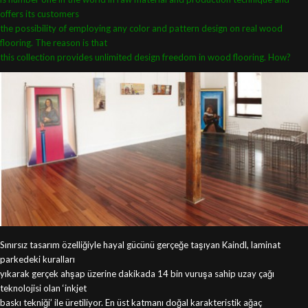
offers its customers
the possibility of employing any color and pattern
design on real wood
flooring. The reason is that
this collection provides unlimited design freedom
in wood flooring. How?
Sınırsız tasarım özelliğiyle hayal gücünü gerçeğe taşıyan Kaindl, laminat
parkedeki kuralları
yıkarak gerçek ahşap üzerine dakikada 14 bin vuruşa sahip uzay çağı
teknolojisi olan ‘inkjet
baskı tekniği’ ile üretiliyor. En üst katmanı doğal karakteristik ağaç