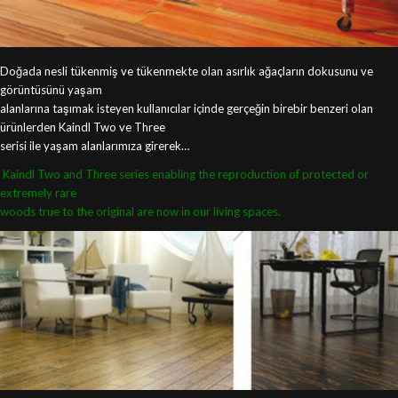
Doğada nesli tükenmiş ve tükenmekte olan asırlık ağaçların dokusunu ve
görüntüsünü yaşam
alanlarına taşımak isteyen kullanıcılar içinde gerçeğin birebir benzeri olan
ürünlerden Kaindl Two ve Three
serisi ile yaşam alanlarımıza girerek…
Kaindl Two and Three series enabling the
reproduction of protected or
extremely rare
woods true to the original are now in our living
spaces.