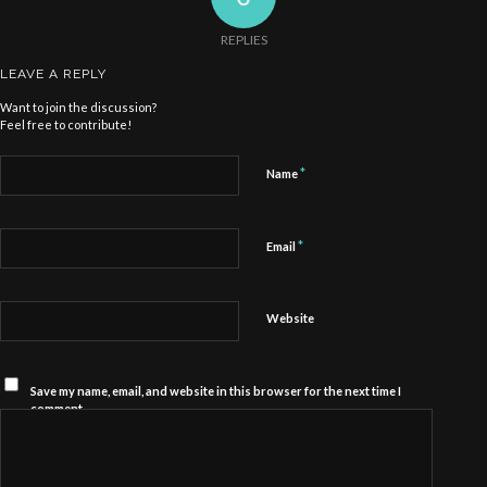
REPLIES
LEAVE A REPLY
Want to join the discussion?
Feel free to contribute!
*
Name
*
Email
Website
Save my name, email, and website in this browser for the next time I
comment.