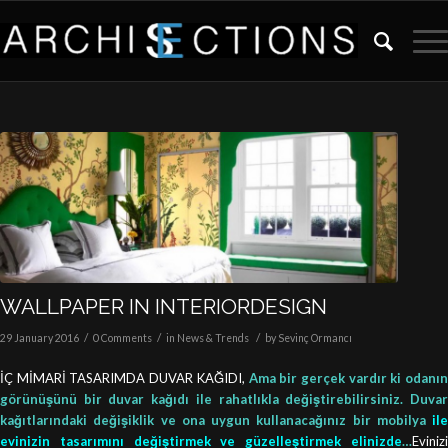
WALLPAPER IN INTERIORDESIGN
/
/
/
29 January 2016
0 Comments
in
News & Trends
by
Sevinç Ormancı
İÇ MİMARİ TASARIMDA DUVAR KAĞIDI,
Ama bir gerçek vardır ki odanın
görünüşünü bir duvar kağıdı ile rahatlıkla
değiştirebilirsiniz. Duva
kağıtlarındaki değişiklik ve ona uygun kullanacağınız bir mobilya
ile
evinizin tasarımını değiştirmek ve güzelleştirmek elinizde
…
Evinizi