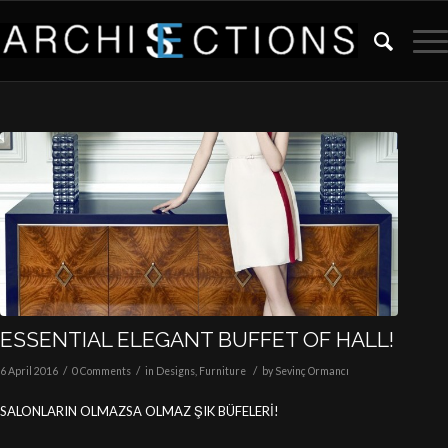
ESSENTIAL ELEGANT BUFFET OF HALL!
/
/
/
6 April 2016
0 Comments
in
Designs
,
Furniture
by
Sevinç Ormancı
SALONLARIN OLMAZSA OLMAZ ŞIK BÜFELERİ!