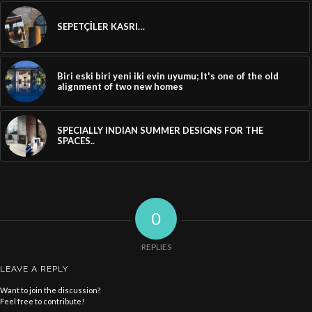
SEPETÇİLER KASRI…
Biri eski biri yeni iki evin uyumu; It's one of the old
alignment of two new homes
SPECIALLY INDIAN SUMMER DESIGNS FOR THE
SPACES..
0
REPLIES
LEAVE A REPLY
Want to join the discussion?
Feel free to contribute!