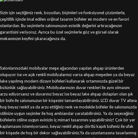
Sizin için seçtiğimiz renk, boyutları, biçimleri ve fonksiyonel çözümlerle,
çeşitlilik içinde imal edilen orijinal tasarım büfeler en modern ve en favori
olanlardan. Bu seçimlerle salonunuzun estetik değerini artıracağınızın
garantisini veriyoruz. Ayrıca bu özel seçimlerle göz ve görsel olarak
mekanınızın keyfini çıkaracağınıza da.
Salonlarınızdaki mobilyalar meşe ağacından yapılan ahşap ürünlerden
oluşuyor ise ve açık renkli mobilyalarınız varsa ahşap meşeden ya da beyaz
lake yapılmış modern dizayn büfeleri kullanarak ortamınızda güzel bir
bütünlük sağlayabilirsiniz. Mobilyalarınızın duvar renkleri ile aynı olmasını
arzu ediyorsanız ve duvarınız beyaz ise beyaz lake ahşap dolapları olan şık
bir büfe ile salonunuzun bir köşesini tamamlayabilirsiniz. LCD duvar TV altına
hoş beyaz renkli ya da arzu ettiğiniz renk ve modelde büfeler ile salonunuzda
stilinize uygun seçimler ile hoş ambianslar yaratabilirsiniz. Ya da seçeceğiniz
büfelerin stiline uygun evinizin iç mimari tasarımını yapabilirsiniz! Çok bir yer
kaplamasını istemiyorsanız, beyaz renkli ahşap dörtlü kapılı büfeniz ile ufak
bir köşede de hoş bir dekor sağlayabilirsiniz.Ya da uzunlamasına tasarlanmış