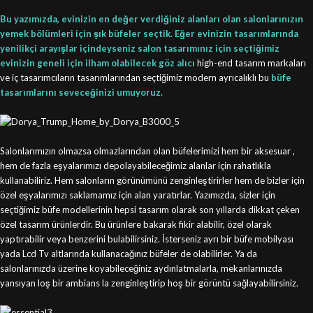
Bu yazımızda, evinizin en değer verdiğiniz alanları olan salonlarınızın
yemek bölümleri için şık büfeler seçtik. Eğer evinizin tasarımlarında
yenilikçi arayışlar içindeyseniz salon tasarımınız için seçtiğimiz
evinizin geneli için ilham olabilecek göz alıcı
high-end tasarım markaları
ve iç tasarımcıların tasarımlarından seçtiğimiz modern ayrıcalıklı bu
büfe
tasarımlarını seveceğinizi umuyoruz.
Salonlarımızın olmazsa olmazlarından olan büfelerimizi hem bir aksesuar ,
hem de fazla eşyalarımızı depolayabileceğimiz alanlar için rahatlıkla
kullanabiliriz. Hem salonların görünümünü zenginleştirirler hem de bizler için
özel eşyalarımızı saklamamız için alan yaratırlar. Yazımızda, sizler için
seçtiğimiz büfe modellerinin hepsi tasarım olarak son yıllarda dikkat çeken
özel tasarım ürünlerdir. Bu ürünlere bakarak fikir alabilir, özel olarak
yaptırabilir veya benzerini bulabilirsiniz. İsterseniz ayrı bir büfe mobilyası
yada Lcd Tv altlarında kullanacağınız büfeler de olabilirler. Ya da
salonlarınızda üzerine koyabileceğiniz aydınlatmalarla, mekanlarınızda
yansıyan loş bir ambians la zenginleştirip hoş bir görüntü sağlayabilirsiniz.