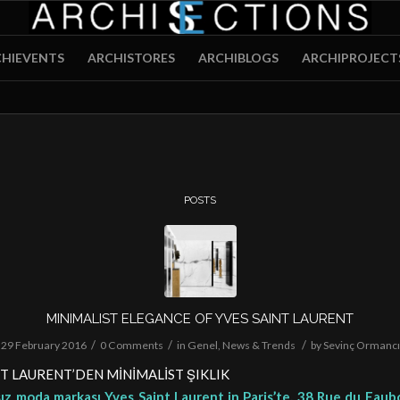
HIEVENTS
ARCHISTORES
ARCHIBLOGS
ARCHIPROJECT
POSTS
MINIMALIST ELEGANCE OF YVES SAINT LAURENT
/
/
/
29 February 2016
0 Comments
in
Genel
,
News & Trends
by
Sevinç Ormancı
T LAURENT’DEN MİNİMALİST ŞIKLIK
ız moda markası Yves Saint Laurent in Paris’te, 38 Rue du Faub