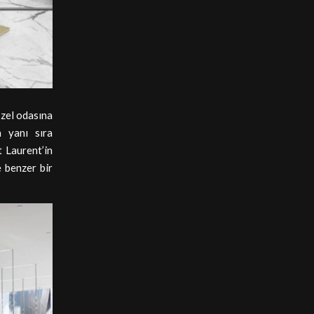
özel odasına
n yanı sıra
 Laurent’in
e benzer bir