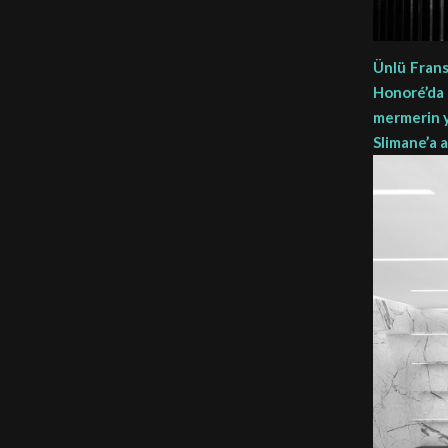
Ünlü Frans
Honoré’da 
mermerin ya
Slimane’a 