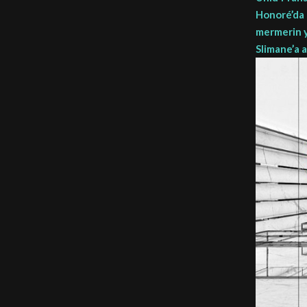
Honoré’da 
mermerin ya
Slimane’a 