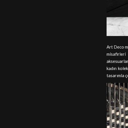
Art Deco mo
misafirler
aksesuarla
kadın kolek
tasarımla ç