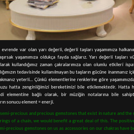
vrende var olan yarı değerli, değerli taşları yaşamımıza halkanın
 taşırsak yaşamımıza oldukça fayda sağlarız. Yarı değerli taşları 
arak kullandığımız zaman çakralarımıza olan olumlu etkileri ispat
ığımızın tedavisinde kullanılmayan bu taşların gücüne inanmanız içi
bakmanız yeterli… Çünkü elementlerine renklerine göre yaşamımızda
uzu hatta zenginliğimizi bereketimizi bile etkilemektedir. Hatta h
ndi elementine bağlı olarak, bir müziğin notalarına bile sahipti
rın sonucu element = enerji.
 semi-precious and precious gemstones that exist in nature and the 
rings of a chain, we would benefit a great deal of this. The positiv
emi-precious gemstones on us as accessories on our chakras have b