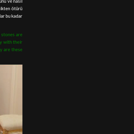
unu ve nasıl
likten ötürü
lar bu kadar
s stones are
y with their
y are these