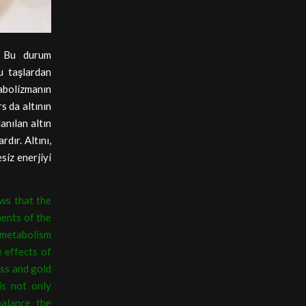
. Bu durum
u taşlardan
tabolizmanın
rs da altının
lanılan altın
dır. Altını,
iz enerjiyi
ws that the
ments of the
e metabolism
e effects of
ass and gold
is not only
balance the