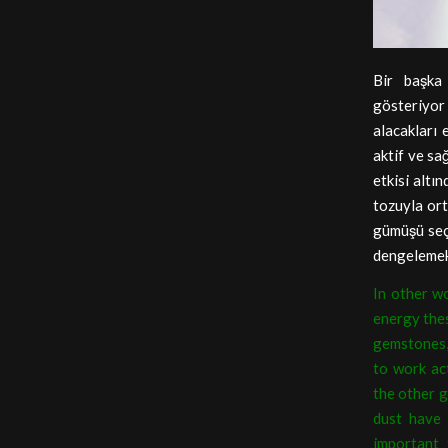
Bir başka
gösteriyor
alacakları 
aktif ve sağ
etkisi altın
tozuyla ort
gümüşü seç
dengelemek 
In other w
energy thes
gemstones, 
to work act
the other g
dust have 
important 