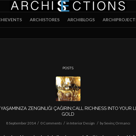
HIEVENTS
ARCHISTORES
ARCHIBLOGS
ARCHIPROJECT
POSTS
 YAŞAMINIZA ZENGINLIĞI ÇAĞIRIN;CALL RICHNESS INTO YOUR L
GOLD
/
/
/
8 September 2014
0 Comments
in
Interior Design
by
Sevinç Ormancı