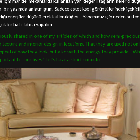
 iç mimaride, mekanlarda kullanılan yarı değerli taşların neler olduğ
ını bir yazımda anlatmıştım. Sadece estetiksel görüntülerindeki çekici
adığı enerjiler düşünülerek kullanıldığını… Yaşamımız için neden bu taş
ük bir hatırlatma yapalım.
iously shared in one of my articles of which and how semi-preciou
hitecture and interior design in locations. That they are used not onl
appeal of how they look, but also with the energy they provide… Wh
portant for our lives? Let’s have a short reminder…