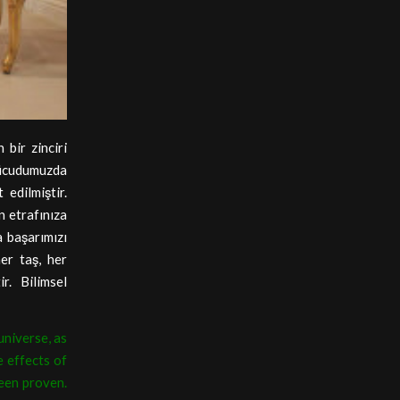
 bir zinciri
vücudumuzda
 edilmiştir.
n etrafınıza
 başarımızı
er taş, her
r. Bilimsel
universe, as
e effects of
een proven.