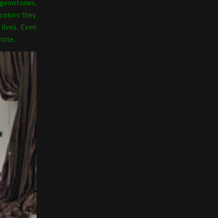
e gemstones,
 colors they
lives. Even
 note.