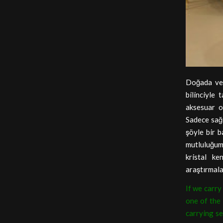
Doğada ve e
bilinciyle
aksesuar ol
Sadece sağl
şöyle bir 
mutluluğum
kristal ke
araştırmala
If we carry
one of the 
carrying s