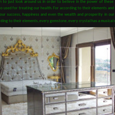
h to just look around us in order to believe in the power of thes
so used for treating our health. For according to their elements and
 our success, happiness and even the wealth and prosperity in our 
ding to their elements, every gemstone, every crystal has a musical