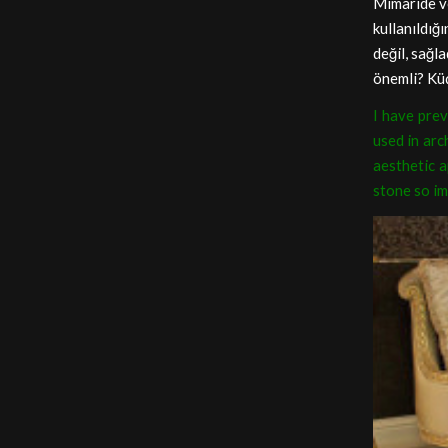
Mimaride ve
kullanıldığ
değil, sağl
önemli? Küç
I have prev
used in arc
aesthetic 
stone so im