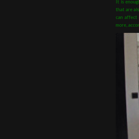
It is enoug
that are al
can affect
more, accor