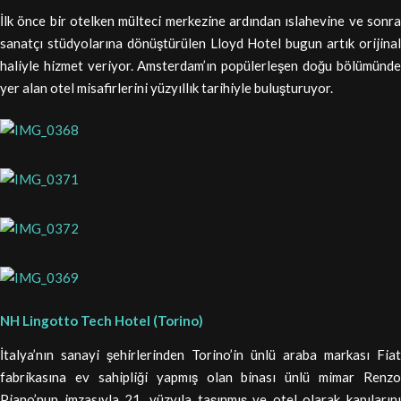
İlk önce bir otelken mülteci merkezine ardından ıslahevine ve sonra
sanatçı stüdyolarına dönüştürülen Lloyd Hotel bugun artık orijinal
haliyle hizmet veriyor. Amsterdam’ın popülerleşen doğu bölümünde
yer alan otel misafirlerini yüzyıllık tarihiyle buluşturuyor.
NH Lingotto Tech Hotel (Torino)
İtalya’nın sanayi şehirlerinden Torino’in ünlü araba markası Fiat
fabrikasına ev sahipliği yapmış olan binası ünlü mimar Renzo
Piano’nun imzasıyla 21. yüzyıla taşınmış ve otel olarak kapılarını