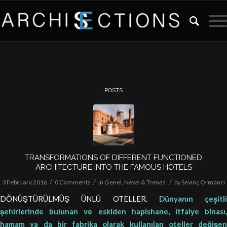
POSTS
TRANSFORMATIONS OF DIFFERENT FUNCTIONED
ARCHITECTURE INTO THE FAMOUS HOTELS
/
/
/
3 February 2016
0 Comments
in
Genel
,
News & Trends
by
Sevinç Ormancı
DÖNÜŞTÜRÜLMÜŞ ÜNLÜ OTELLER.
Dünyanın çeşitli
şehirlerinde bulunan ve eskiden hapishane, itfaiye binası,
hamam ya da bir fabrika olarak kullanılan oteller değişen