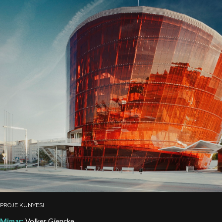
PROJE KÜNYESI
Mimar:
Volker Giencke