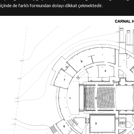
içinde de farklı formundan dolayı dikkat çekmektedir.