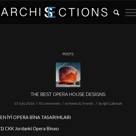
POSTS
THE BEST OPERA HOUSE DESİGNS
/
/
/
15 July 2016
0 Comments
in
News & Trends
by
Işıl Çakmak
EN İYİ OPERA BİNA TASARIMLARI
1) CKK Jordanki Opera Binası