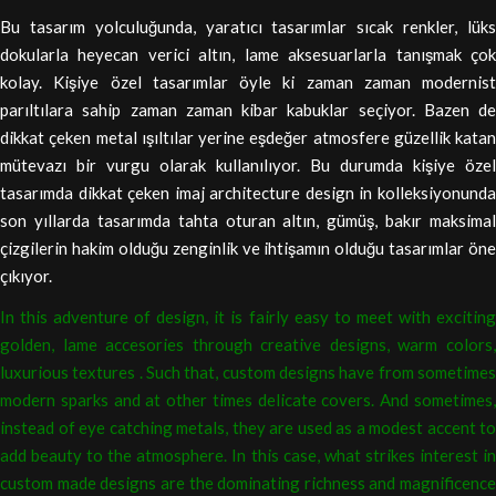
Bu tasarım yolculuğunda, yaratıcı tasarımlar sıcak renkler, lüks
dokularla heyecan verici altın, lame aksesuarlarla tanışmak çok
kolay. Kişiye özel tasarımlar öyle ki zaman zaman modernist
parıltılara sahip zaman zaman kibar kabuklar seçiyor. Bazen de
dikkat çeken metal ışıltılar yerine eşdeğer atmosfere güzellik katan
mütevazı bir vurgu olarak kullanılıyor. Bu durumda kişiye özel
tasarımda dikkat çeken imaj architecture design in kolleksiyonunda
son yıllarda tasarımda tahta oturan altın, gümüş, bakır maksimal
çizgilerin hakim olduğu zenginlik ve ihtişamın olduğu tasarımlar öne
çıkıyor.
In this adventure of design, it is fairly easy to meet with exciting
golden, lame accesories through creative designs, warm colors,
luxurious textures . Such that, custom designs have from sometimes
modern sparks and at other times delicate covers. And sometimes,
instead of eye catching metals, they are used as a modest accent to
add beauty to the atmosphere. In this case, what strikes interest in
custom made designs are the dominating richness and magnificence