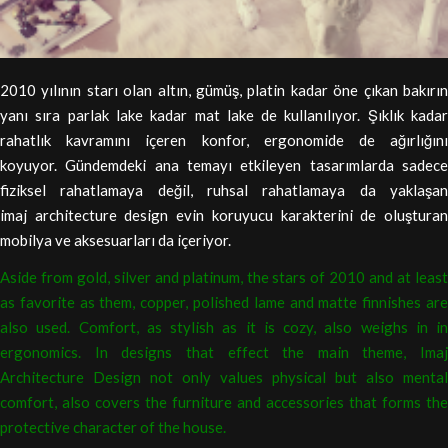
2010 yılının starı olan altın, gümüş, platin kadar öne çıkan bakırın
yanı sıra parlak lake kadar mat lake de kullanılıyor. Şıklık kadar
rahatlık kavramını içeren konfor, ergonomide de ağırlığını
koyuyor. Gündemdeki ana temayı etkileyen tasarımlarda sadece
fiziksel rahatlamaya değil, ruhsal rahatlamaya da yaklaşan
imaj architecture design evin koruyucu karakterini de oluşturan
mobilya ve aksesuarları da içeriyor.
Aside from gold, silver and platinum, the stars of 2010 and at least
as favorite as them, copper, polished lame and matte finnishes are
also used. Comfort, as stylish as it is cozy, also weighs in in
ergonomics. In designs that effect the main theme, Imaj
Architecture Design not only values physical but also mental
comfort, also covers the furniture and accessories that forms the
protective character of the house.