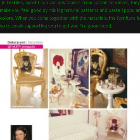
In textiles, apart from various
fabrics from cotton to velvet, the
make
you feel good by mixing natural patterns
and pastell popula
colors. When you
come together with the materials, the
furniture is
so to speak supporting you to
get you in a good mood.