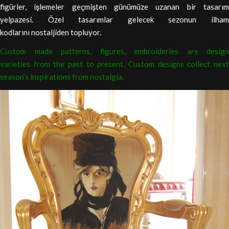
figürler, işlemeler geçmişten günümüze uzanan bir tasarım
yelpazesi. Özel tasarımlar gelecek sezonun ilham
kodlarını nostaljiden topluyor.
Custom made patterns, figures, embroideries are design
varieties from the past to present. Custom designs collect next
season’s inspirations from nostalgia.