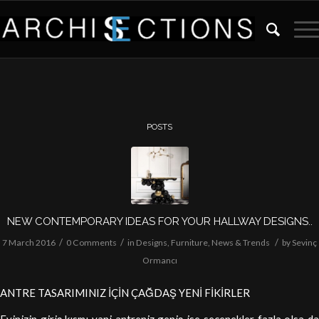
POSTS
NEW CONTEMPORARY IDEAS FOR YOUR HALLWAY DESIGNS..
/
/
/
7 March 2016
0 Comments
in
Designs
,
Furniture
,
News & Trends
by
Sevinç
Ormancı
ANTRE TASARIMINIZ İÇİN ÇAĞDAŞ YENİ FİKİRLER