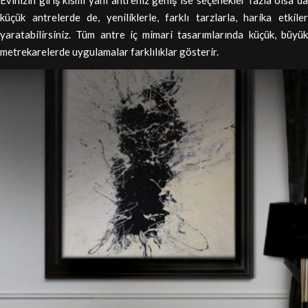
Evinizin giriş kısmı yani antreniz geniş ise seçenekler fazla olsa da
küçük antrelerde de, yeniliklerle, farklı tarzlarla, harika etkiler
yaratabilirsiniz. Tüm antre iç mimari tasarımlarında küçük, büyük
metrekarelerde uygulamalar farklılıklar gösterir.