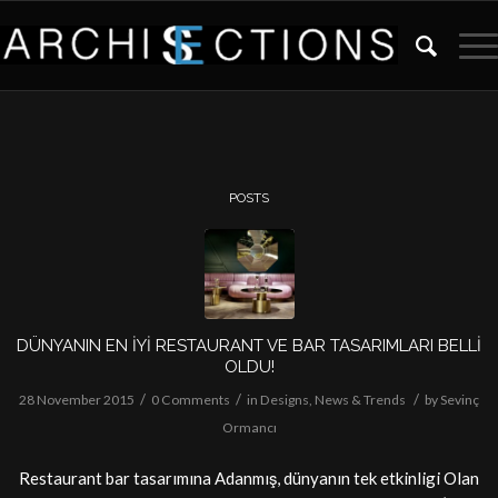
POSTS
DÜNYANIN EN İYİ RESTAURANT VE BAR TASARIMLARI BELLİ
OLDU!
/
/
/
28 November 2015
0 Comments
in
Designs
,
News & Trends
by
Sevinç
Ormancı
Restaurant bar tasarımına Adanmış, dünyanın tek etkinligi Olan