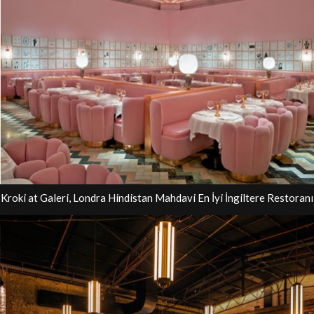
Kroki at Galeri, Londra Hindistan Mahdavi En İyi İngiltere Restoranı