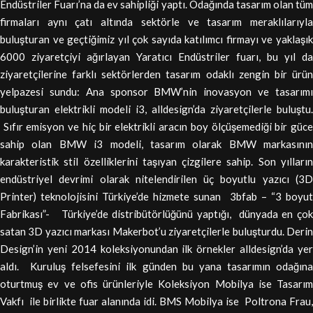
Endüstriler Fuarı’na da ev sahipliği yaptı. Odağında tasarım olan tüm
firmaları aynı çatı altında sektörle ve tasarım meraklılarıyla
buluşturan ve geçtiğimiz yıl çok sayıda katılımcı firmayı ve yaklaşık
6000 ziyaretçiyi ağırlayan Yaratıcı Endüstriler fuarı, bu yıl da
ziyaretçilerine farklı sektörlerden tasarım odaklı zengin bir ürün
yelpazesi sundu: Ana sponsor BMW’nin inovasyon ve tasarımı
buluşturan elektrikli modeli i3, alldesign’da ziyaretçilerle buluştu.
Sıfır emisyon ve hiç bir elektrikli aracın boy ölçüşemediği bir güce
sahip olan BMW i3 modeli, tasarım olarak BMW markasının
karakteristik stil özelliklerini taşıyan çizgilere sahip. Son yılların
endüstriyel devrimi olarak nitelendirilen üç boyutlu yazıcı (3D
Printer) teknolojisini Türkiye’de hizmete sunan 3bfab – “3 boyut
Fabrikası”- Türkiye’de distribütörlüğünü yaptığı, dünyada en çok
satan 3D yazıcı markası Makerbot’u ziyaretçilerle buluşturdu. Derin
Design’in yeni 2014 koleksiyonundan ilk örnekler alldesign’da yer
aldı. Kuruluş felsefesini ilk günden bu yana tasarımın odağına
oturtmuş ev ve ofis ürünleriyle Koleksiyon Mobilya ise Tasarım
Vakfı ile birlikte fuar alanında idi. BMS Mobilya ise Poltrona Frau,