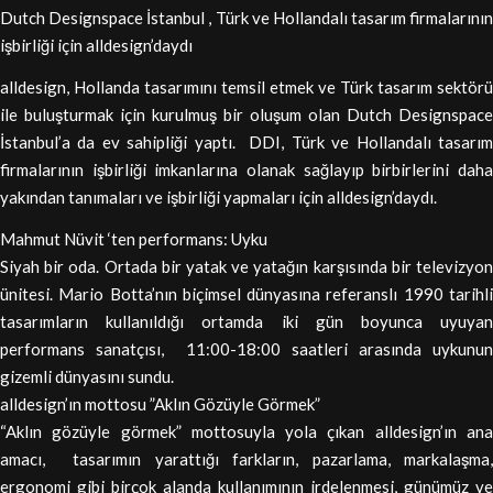
Dutch Designspace İstanbul , Türk ve Hollandalı tasarım firmalarının
işbirliği için alldesign’daydı
alldesign, Hollanda tasarımını temsil etmek ve Türk tasarım sektörü
ile buluşturmak için kurulmuş bir oluşum olan Dutch Designspace
İstanbul’a da ev sahipliği yaptı. DDI, Türk ve Hollandalı tasarım
firmalarının işbirliği imkanlarına olanak sağlayıp birbirlerini daha
yakından tanımaları ve işbirliği yapmaları için alldesign’daydı.
Mahmut Nüvit ‘ten performans: Uyku
Siyah bir oda. Ortada bir yatak ve yatağın karşısında bir televizyon
ünitesi. Mario Botta’nın biçimsel dünyasına referanslı 1990 tarihli
tasarımların kullanıldığı ortamda iki gün boyunca uyuyan
performans sanatçısı, 11:00-18:00 saatleri arasında uykunun
gizemli dünyasını sundu.
alldesign’ın mottosu ”Aklın Gözüyle Görmek”
“Aklın gözüyle görmek” mottosuyla yola çıkan alldesign’ın ana
amacı, tasarımın yarattığı farkların, pazarlama, markalaşma,
ergonomi gibi birçok alanda kullanımının irdelenmesi, günümüz ve