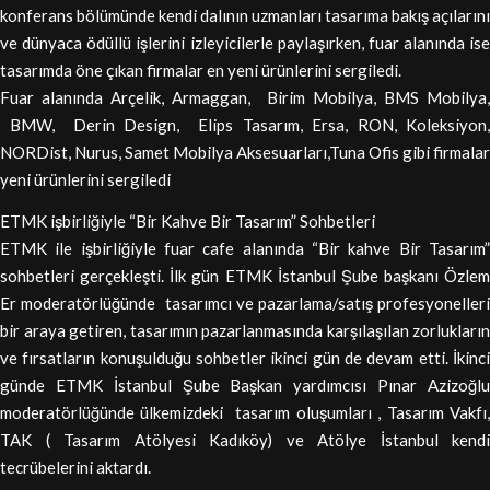
konferans bölümünde kendi dalının uzmanları tasarıma bakış açılarını
ve dünyaca ödüllü işlerini izleyicilerle paylaşırken, fuar alanında ise
tasarımda öne çıkan firmalar en yeni ürünlerini sergiledi.
Fuar alanında Arçelik, Armaggan, Birim Mobilya, BMS Mobilya,
BMW, Derin Design, Elips Tasarım, Ersa, RON, Koleksiyon,
NORDist, Nurus, Samet Mobilya Aksesuarları,Tuna Ofis gibi firmalar
yeni ürünlerini sergiledi
ETMK işbirliğiyle “Bir Kahve Bir Tasarım” Sohbetleri
ETMK ile işbirliğiyle fuar cafe alanında “Bir kahve Bir Tasarım”
sohbetleri gerçekleşti. İlk gün ETMK İstanbul Şube başkanı Özlem
Er moderatörlüğünde tasarımcı ve pazarlama/satış profesyonelleri
bir araya getiren, tasarımın pazarlanmasında karşılaşılan zorlukların
ve fırsatların konuşulduğu sohbetler ikinci gün de devam etti. İkinci
günde ETMK İstanbul Şube Başkan yardımcısı Pınar Azizoğlu
moderatörlüğünde ülkemizdeki tasarım oluşumları , Tasarım Vakfı,
TAK ( Tasarım Atölyesi Kadıköy) ve Atölye İstanbul kendi
tecrübelerini aktardı.