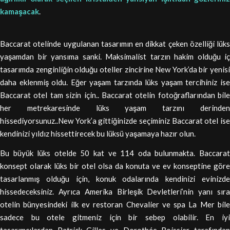
kamaşacak
.
Baccarat otelinde uygulanan tasarımın en dikkat çeken özelliği lüks
yaşamdan bir yansıma sanki. Maksimalist tarzın hakim olduğu iç
tasarımda zenginliğin olduğu oteller zincirine New York’da bir yenisi
daha eklenmiş oldu. Eğer yaşam tarzında lüks yaşam tercihiniz ise
Baccarat otel tam sizin için.. Baccarat otelin fotoğraflarından bile
her metrekaresinde lüks yaşam tarzını derinden
hissediyorsunuz..New York’a gittiğinizde seçiminiz Baccarat otel ise
kendinizi yıldız hissettirecek bu lüksü yaşamaya hazır olun.
Bu büyük lüks otelde 50 kat ve 114 oda bulunmakta. Baccarat
konsept olarak lüks bir otel olsa da konuta ve ev konseptine göre
tasarlanmış olduğu için, konuk odalarında kendinizi evinizde
hissedeceksiniz. Ayrıca Amerika Birleşik Devletleri’nin yanı sıra
otelin bünyesindeki ilk ev restoran Chevalier ve spa La Mer bile
sadece bu otele gitmeniz için bir sebep olabilir. En iyi
tasarımcılardan Patrick Gilles ve Dorothée Boissier tarafından