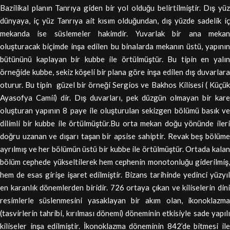
Bazilikal planın Tanrıya giden bir yol olduğu belirtilmiştir. Dış yüz
dünyaya, iç yüz Tanrıya ait kısım olduğundan, dış yüzde sadelik iç
mekanda ise süslemeler hakimdir. Yuvarlak bir ana mekan
oluşturacak biçimde inşa edilen bu binalarda mekanın üstü, yapının
bütününü kaplayan bir kubbe ile örtülmüştür. Bu tipin en yalın
örneğide kubbe, sekiz köşeli bir plana göre inşa edilen dış duvarlara
oturur. Bu tipin güzel bir örneği Sergios ve Bakhos Kilisesi ( Küçük
Ayasofya Camii) dir. Dış duvarları, pek düzgün olmayan bir kare
oluşturan yapının 8 paye ile oluşturulan sekizgen bölümü basık ve
dilimli bir kubbe ile örtülmüştür.Bu orta mekan doğu yönünde ileri
doğru uzanan ve dışarı taşan bir apsise sahiptir. Revak beş bölüme
ayrılmış ve her bölümün üstü bir kubbe ile örtülmüştür. Ortada kalan
bölüm cephede yükseltilerek hem cephenin monotonluğu giderilmiş,
hem de esas girişe işaret edilmiştir. Bizans tarihinde yedinci yüzyıl
en karanlık dönemlerden biridir. 726 ortaya çıkan ve kiliselerin dini
resimlerle süslenmesini yasaklayan bir akım olan, ikonoklazma
(tasvirlerin tahribi, kırılması dönemi) döneminin etkisiyle sade yapılı
kiliseler inşa edilmiştir. İkonoklazma döneminin 842’de bitmesi ile