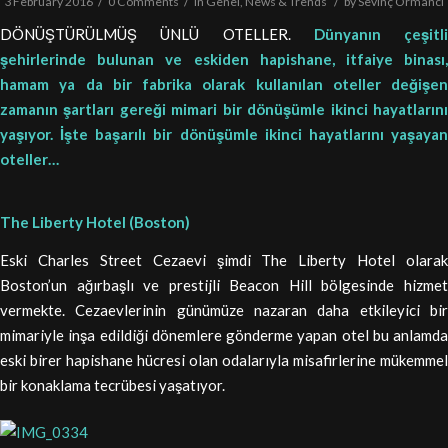
/
/
/
3 February 2016
0 Comments
in
Genel
,
News & Trends
by
Sevinç Ormancı
DÖNÜŞTÜRÜLMÜŞ ÜNLÜ OTELLER.
Dünyanın çeşitli
şehirlerinde bulunan ve eskiden hapishane, itfaiye binası,
hamam ya da bir fabrika olarak kullanılan oteller değişen
zamanın şartları gereği mimari bir dönüşümle ikinci hayatlarını
yaşıyor. İşte başarılı bir dönüşümle ikinci hayatlarını yaşayan
oteller…
The Liberty Hotel (Boston)
Eski Charles Street Cezaevi şimdi The Liberty Hotel olarak
Boston’un ağırbaşlı ve prestijli Beacon Hill bölgesinde hizmet
vermekte. Cezaevlerinin günümüze nazaran daha etkileyici bir
mimariyle inşa edildiği dönemlere gönderme yapan otel bu anlamda
eski birer hapishane hücresi olan odalarıyla misafirlerine mükemmel
bir konaklama tecrübesi yaşatıyor.