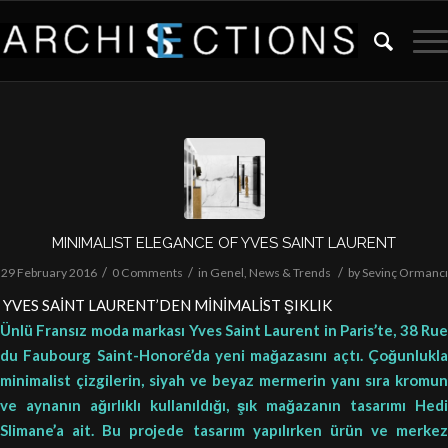
MINIMALIST ELEGANCE OF YVES SAINT LAURENT
/
/
/
29 February 2016
0 Comments
in
Genel
,
News & Trends
by
Sevinç Ormancı
YVES SAİNT LAURENT’DEN MİNİMALİST ŞIKLIK
Ünlü Fransız moda markası Yves Saint Laurent in Paris’te, 38 Rue
du Faubourg Saint-Honoré’da yeni mağazasını açtı. Çoğunlukla
minimalist çizgilerin, siyah ve beyaz mermerin yanı sıra kromun
ve aynanın ağırlıklı kullanıldığı, şık mağazanın tasarımı Hedi
Slimane’a ait. Bu projede tasarım yapılırken ürün ve merkez