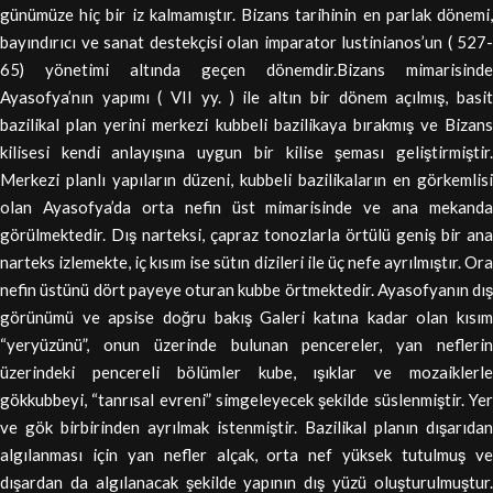
günümüze hiç bir iz kalmamıştır. Bizans tarihinin en parlak dönemi,
bayındırıcı ve sanat destekçisi olan imparator lustinianos’un ( 527-
65) yönetimi altında geçen dönemdir.Bizans mimarisinde
Ayasofya’nın yapımı ( VII yy. ) ile altın bir dönem açılmış, basit
bazilikal plan yerini merkezi kubbeli bazilikaya bırakmış ve Bizans
kilisesi kendi anlayışına uygun bir kilise şeması geliştirmiştir.
Merkezi planlı yapıların düzeni, kubbeli bazilikaların en görkemlisi
olan Ayasofya’da orta nefin üst mimarisinde ve ana mekanda
görülmektedir. Dış narteksi, çapraz tonozlarla örtülü geniş bir ana
narteks izlemekte, iç kısım ise sütın dizileri ile üç nefe ayrılmıştır. Ora
nefin üstünü dört payeye oturan kubbe örtmektedir. Ayasofyanın dış
görünümü ve apsise doğru bakış Galeri katına kadar olan kısım
“yeryüzünü”, onun üzerinde bulunan pencereler, yan neflerin
üzerindeki pencereli bölümler kube, ışıklar ve mozaiklerle
gökkubbeyi, “tanrısal evreni” simgeleyecek şekilde süslenmiştir. Yer
ve gök birbirinden ayrılmak istenmiştir. Bazilikal planın dışarıdan
algılanması için yan nefler alçak, orta nef yüksek tutulmuş ve
dışardan da algılanacak şekilde yapının dış yüzü oluşturulmuştur.