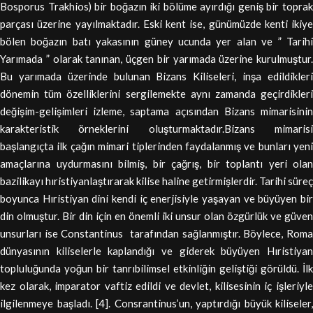
Bosporus Trakhios) bir boğazın iki bölüme ayırdığı geniş bir toprak
parçası üzerine yayılmaktadır. Eski kent ise, günümüzde kenti ikiye
bölen boğazın batı yakasının güney ucunda yer alan ve ” Tarihi
Yarımada ” olarak tanınan, üçgen bir yarımada üzerine kurulmuştur.
Bu yarımada üzerinde bulunan Bizans Kiliseleri, inşa edildikleri
dönemin tüm özelliklerini sergilemekte aynı zamanda geçirdikleri
değişim-gelişimleri izleme, saptama açısından Bizans mimarisinin
karakteristik örneklerini oluşturmaktadır.Bizans mimarisi
başlangıçta ilk çağın mimari tiplerinden faydalanmış ve bunları yeni
amaçlarına uydurmasını bilmiş, bir çağrış, bir toplantı yeri olan
bazilikayı hıristiyanlaştırarak kilise haline getirmişlerdir. Tarihi süreç
boyunca Hıristiyan dini kendi iç enerjisiyle yaşayan ve büyüyen bir
din olmuştur. Bir din için en önemli iki unsur olan özgürlük ve güven
unsurları ise Constantinus tarafından sağlanmıştır. Böylece, Roma
dünyasının kiliselerle kaplandığı ve giderek büyüyen Hıristiyan
topluluğunda yoğun bir tanrıbilimsel etkinliğin geliştiği görüldü. İlk
kez olarak, imparator vaftiz edildi ve devlet, kilisesinin iç işleriyle
ilgilenmeye başladı. [4]. Consrantinus’un, yaptırdığı büyük kiliseler,