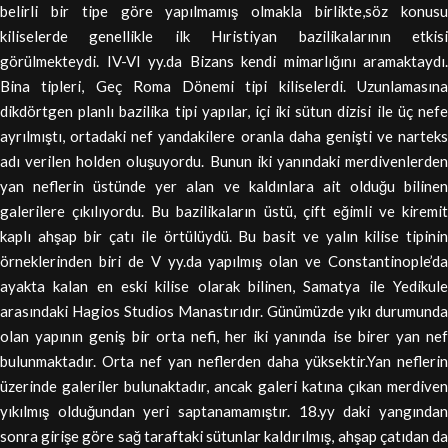
belirli bir tipe göre yapılmamış olmakla birlikte,söz konusu
kiliselerde genellikle ilk Hıristiyan bazilikalarının etkisi
görülmekteydi. IV-VI yy.da Bizans kendi mimarlığını aramaktaydı.
Bina tipleri, Geç Roma Dönemi tipi kiliselerdi. Uzunlamasına
dikdörtgen planlı bazilika tipi yapılar, içi iki sütun dizisi ile üç nefe
ayrılmıştı, ortadaki nef yandakilere oranla daha genişti ve narteks
adı verilen holden oluşuyordu. Bunun iki yanındaki merdivenlerden
yan neflerin üstünde yer alan ve kaldınlara ait olduğu bilinen
galerilere çıkılıyordu. Bu bazilikaların üstü, çift eğimli ve kiremit
kaplı ahşap bir çatı ile örtülüydü. Bu basit ve yalın kilise tipinin
örneklerinden biri de V yy.da yapılmış olan ve Constantinople’da
ayakta kalan en eski kilise olarak bilinen, Samatya ile Yedikule
arasındaki Hagios Studios Manastırıdır. Günümüzde yıkı durumunda
olan yapının geniş bir orta nefi, her iki yanında ise birer yan nef
bulunmaktadır. Orta nef yan neflerden daha yüksektir.Yan neflerin
üzerinde galeriler bulunaktadır, ancak galeri katına çıkan merdiven
yıkılmış olduğundan yeri saptanamamıştır. 18.yy daki yangından
sonra girişe göre sağ taraftaki sütunlar kaldırılmış, ahşap çatıdan da