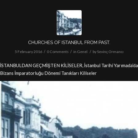
CHURCHES OF ISTANBUL FROM PAST.
/
/
/
5 February 2016
0 Comments
in
Genel
by
Sevinç Ormancı
İSTANBULDAN GEÇMİŞTEN KİLİSELER, İstanbul Tarihi Yarımada’da
Bizans İmparatorluğu Dönemi Tanıkları Kiliseler