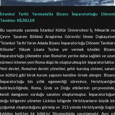
İstanbul Tarihi Yarımada’da Bizans İmparatorluğu Dönemi
Tanıkları
KİLİSELER
Bu sayımızda yazımda İstanbul Kültür Üniversitesi İç Mimarlık ve
Çevre Tasarımı Bölümü Araştırma Görevlisi Sinem Dışkaya’nın
“İstanbul Tarihi Yarım Adada Bizans İmparatorluğu Dönemi Tanıkları
Kiliseler” Yüksek Lisans Tezine yer vermek istedim: Bizans
İmparatorluğu çökmekte olan Roma’nın yerine daha sağlıklı ve uzun
sürmesi istenen yeni Roma düşü ile oluşturulmuş bir imparatorluktur.
Yeni devlet, Roma’nın devlet yönetimi, şehir kuruluş sistemi, sanatı
ve kültürü gibi birok kurum yapısını kendine örnek almıştır. Bizans
İmparatorluğu bin yıllık egemenliği süresince, Hıristiyanlığın
belirleyiciliğinde, Roma, Grek ve Doğu etkilerinin çerçevesinde,
kendi damgasını vurduğu sanatını oluşturmuştur. İmparatorluğun
doğu bölgesini yöneten Licinius bölgede Hıristiyanların büyük bir
çoğunluk oluşturduğunu görmüş ve 313 yılında Hıristiyanlığı özgür
kıldığını belirten bir bildiriyi Nicomedia’da yayınlamıştır. Aynı yıl