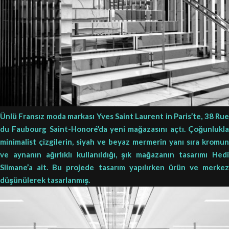
Ünlü Fransız moda markası Yves Saint Laurent in Paris’te, 38 Rue
du Faubourg Saint-Honoré’da yeni mağazasını açtı. Çoğunlukla
minimalist çizgilerin, siyah ve beyaz mermerin yanı sıra kromun
ve aynanın ağırlıklı kullanıldığı, şık mağazanın tasarımı Hedi
Slimane’a ait. Bu projede tasarım yapılırken ürün ve merkez
düşünülerek tasarlanmış.