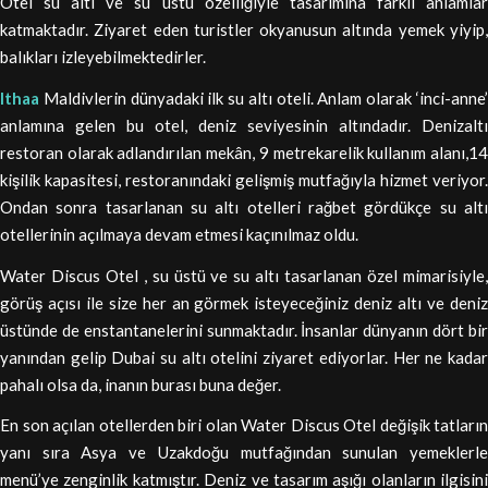
Otel su altı ve su üstü özelliğiyle tasarımına farklı anlamlar
katmaktadır. Ziyaret eden turistler okyanusun altında yemek yiyip,
balıkları izleyebilmektedirler.
Ithaa
Maldivlerin dünyadaki ilk su altı oteli. Anlam olarak ‘inci-anne’
anlamına gelen bu otel, deniz seviyesinin altındadır. Denizaltı
restoran olarak adlandırılan mekân, 9 metrekarelik kullanım alanı,14
kişilik kapasitesi, restoranındaki gelişmiş mutfağıyla hizmet veriyor.
Ondan sonra tasarlanan su altı otelleri rağbet gördükçe su altı
otellerinin açılmaya devam etmesi kaçınılmaz oldu.
Water Discus Otel , su üstü ve su altı tasarlanan özel mimarisiyle,
görüş açısı ile size her an görmek isteyeceğiniz deniz altı ve deniz
üstünde de enstantanelerini sunmaktadır. İnsanlar dünyanın dört bir
yanından gelip Dubai su altı otelini ziyaret ediyorlar. Her ne kadar
pahalı olsa da, inanın burası buna değer.
En son açılan otellerden biri olan Water Discus Otel değişik tatların
yanı sıra Asya ve Uzakdoğu mutfağından sunulan yemeklerle
menü’ye zenginlik katmıştır. Deniz ve tasarım aşığı olanların ilgisini