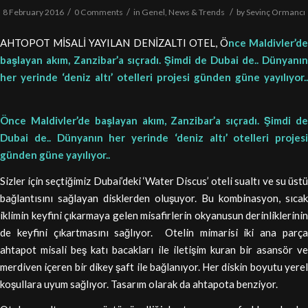
/
/
/
8 February 2016
0 Comments
in
Genel
,
News & Trends
by
Sevinç Ormancı
AHTOPOT MİSALİ YAYILAN DENİZALTI OTEL, Ö
nce Maldivler’d
başlayan akım, Zanzibar’a sıçradı. Şimdi de Dubai de.. Dünyanın
her yerinde ‘deniz altı’ otelleri projesi günden güne yayılıyor..
Önce Maldivler’de başlayan akım, Zanzibar’a sıçradı. Şimdi de
Dubai de.. Dünyanın her yerinde ‘deniz altı’ otelleri projesi
günden güne yayılıyor..
Sizler için seçtiğimiz Dubai’deki ‘Water Discus’ oteli sualtı ve su üstü
bağlantısını sağlayan disklerden oluşuyor. Bu kombinasyon, sıcak
iklimin keyfini çıkarmaya gelen misafirlerin okyanusun derinliklerinin
de keyfini çıkartmasını sağlıyor. Otelin mimarisi iki ana parça
ahtapot misali beş katı bacakları ile iletişim kuran bir asansör ve
merdiven içeren bir dikey şaft ile bağlanıyor. Her diskin boyutu yerel
koşullara uyum sağlıyor. Tasarım olarak da ahtapota benziyor.