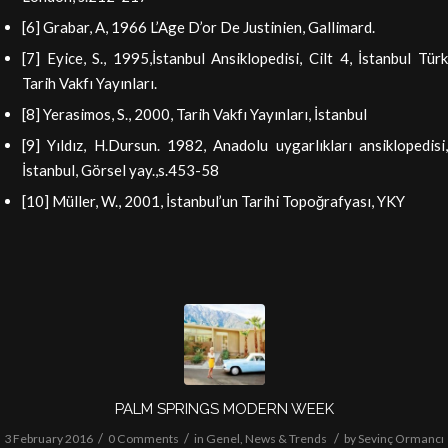
[6] Grabar, A, 1966 L’Age D’or De Justinien, Gallimard.
[7] Eyice, S., 1995,İstanbul Ansiklopedisi, Cilt 4, İstanbul Türk
Tarih Vakfı Yayınları.
[8] Yerasimos, S., 2000, Tarih Vakfı Yayınları, İstanbul
[9] Yıldız, H.Dursun. 1982, Anadolu uygarlıkları ansiklopedisi,
İstanbul, Görsel yay.,s.453-58
[10] Müller, W., 2001, İstanbul’un Tarihi Topoğrafyası, YKY
PALM SPRINGS MODERN WEEK
/
/
/
3 February 2016
0 Comments
in
Genel
,
News & Trends
by
Sevinç Ormancı