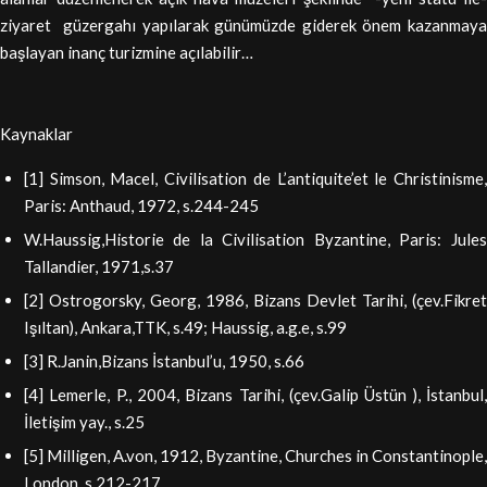
ziyaret güzergahı yapılarak günümüzde giderek önem kazanmaya
başlayan inanç turizmine açılabilir…
Kaynaklar
[1] Simson, Macel, Civilisation de L’antiquite’et le Christinisme,
Paris: Anthaud, 1972, s.244-245
W.Haussig,Historie de la Civilisation Byzantine, Paris: Jules
Tallandier, 1971,s.37
[2] Ostrogorsky, Georg, 1986, Bizans Devlet Tarihi, (çev.Fikret
Işıltan), Ankara,TTK, s.49; Haussig, a.g.e, s.99
[3] R.Janin,Bizans İstanbul’u, 1950, s.66
[4] Lemerle, P., 2004, Bizans Tarihi, (çev.Galip Üstün ), İstanbul,
İletişim yay., s.25
[5] Milligen, A.von, 1912, Byzantine, Churches in Constantinople,
London, s.212-217