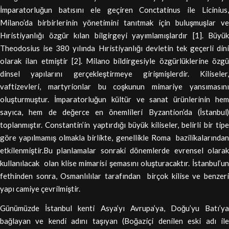
İmparatorluğun batısını ele geçiren Conctatinus ile Licinius,
Milano’da birbirlerinin yönetimini tanıtmak için buluşmuşlar ve
Hıristiyanlığı özgür kılan bilgirgeyi yayımlamışlardır [1]. Büyük
Theodosius ise 380 yılında Hıristiyanlığı devletin tek geçerli dini
olarak ilan etmiştir [2]. Milano bildirgesiyle özgürlüklerine özgü
dinsel yapılarını gerçekleştirmeye girişmişlerdir. Kiliseler,
vaftizevleri, martyrionlar bu coşkunun mimariye yansımasını
oluşturmuştur. İmparatorluğun kültür ve sanat ürünlerinin hem
sayıca, hem de değerce en önemlileri Byzantion’da (İstanbul)
toplanmıştır. Constantin’in yaptırdığı büyük kiliseler, belirli bir tipe
göre yapılmamış olmakla birlikte, genellikle Roma bazilikalarından
etkilenmiştir.Bu planlamalar sonraki dönemlerde evrensel olarak
kullanılacak olan klise mimarisi şemasını oluşturacaktır. İstanbul’un
fethinden sonra, Osmanlılılar tarafından birçok kilise ve benzeri
yapı camiye çevrilmiştir.
Günümüzde İstanbul kenti Asya’yı Avrupa’ya, Doğu’yu Batı’ya
bağlayan ve kendi adını taşıyan (Boğaziçi denilen eski adı ile