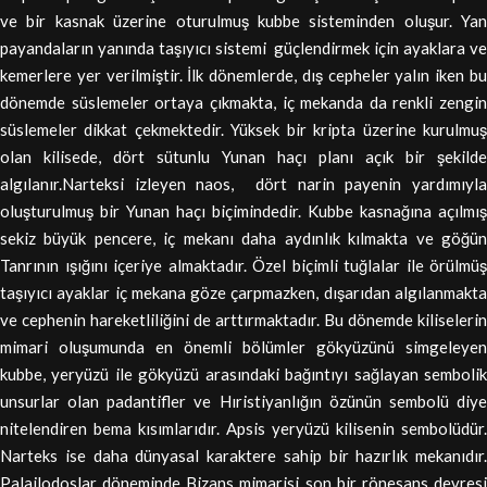
ve bir kasnak üzerine oturulmuş kubbe sisteminden oluşur. Yan
payandaların yanında taşıyıcı sistemi güçlendirmek için ayaklara ve
kemerlere yer verilmiştir. İlk dönemlerde, dış cepheler yalın iken bu
dönemde süslemeler ortaya çıkmakta, iç mekanda da renkli zengin
süslemeler dikkat çekmektedir. Yüksek bir kripta üzerine kurulmuş
olan kilisede, dört sütunlu Yunan haçı planı açık bir şekilde
algılanır.Narteksi izleyen naos, dört narin payenin yardımıyla
oluşturulmuş bir Yunan haçı biçimindedir. Kubbe kasnağına açılmış
sekiz büyük pencere, iç mekanı daha aydınlık kılmakta ve göğün
Tanrının ışığını içeriye almaktadır. Özel biçimli tuğlalar ile örülmüş
taşıyıcı ayaklar iç mekana göze çarpmazken, dışarıdan algılanmakta
ve cephenin hareketliliğini de arttırmaktadır. Bu dönemde kiliselerin
mimari oluşumunda en önemli bölümler gökyüzünü simgeleyen
kubbe, yeryüzü ile gökyüzü arasındaki bağıntıyı sağlayan sembolik
unsurlar olan padantifler ve Hıristiyanlığın özünün sembolü diye
nitelendiren bema kısımlarıdır. Apsis yeryüzü kilisenin sembolüdür.
Narteks ise daha dünyasal karaktere sahip bir hazırlık mekanıdır.
Palailodoslar döneminde Bizans mimarisi son bir rönesans devresi