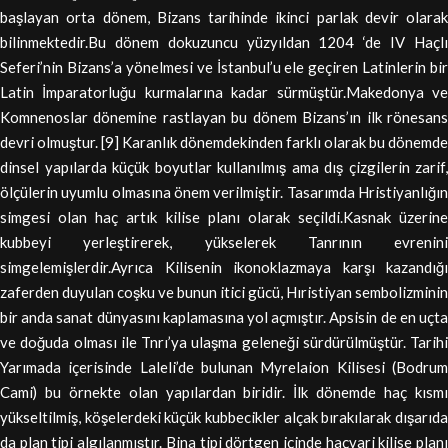
başlayan orta dönem, Bizans tarihinde ikinci parlak devir olarak
bilinmektedir.Bu dönem dokuzuncu yüzyıldan 1204 ‘de IV Haçlı
Seferi’nin Bizans’a yönelmesi ve İstanbul’u ele geçiren Latinlerin bir
Latin İmparatorluğu kurmalarına kadar sürmüştür.Makedonya ve
Komnenoslar dönemine rastlayan bu dönem Bizans’ın ilk rönesans
devri olmuştur. [9] Karanlık dönemdekinden farklı olarak bu dönemde
dinsel yapılarda küçük boyutlar kullanılmış ama dış çizgilerin zarif,
ölçülerin uyumlu olmasına önem verilmiştir. Tasarımda Hristiyanlığın
simgesi olan haç artık kilise planı olarak seçildi.Kasnak üzerine
kubbeyi yerleştirerek, yükselerek Tanrının evrenini
simgelemişlerdir.Ayrıca Kilisenin ikonoklazmaya karşı kazandığı
zaferden duyulan coşku ve bunun itici gücü, Hıristiyan sembolizminin
bir anda sanat dünyasını kaplamasına yol açmıştır. Apsisin de en uçta
ve doğuda olması ile Tnrı’ya ulaşma geleneği sürdürülmüştür. Tarihi
Yarımada içerisinde Laleli’de bulunan Myrelaion Kilisesi (Bodrum
Cami) bu örnekte olan yapılardan biridir. İlk dönemde haç kısmı
yükseltilmiş, köşelerdeki küçük kubbecikler alçak bırakılarak dışarıda
da plan tipi algılanmıştır. Bina tipi dörtgen içinde haçvari kilise planı