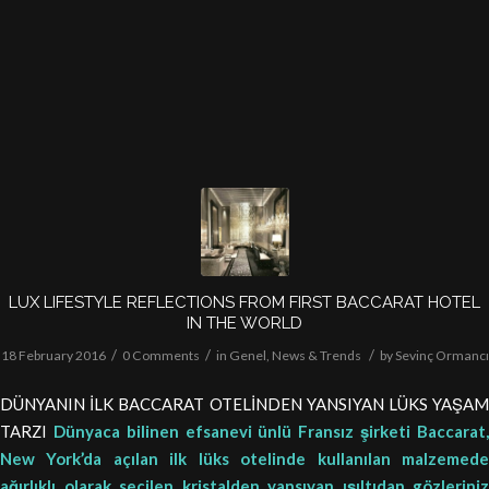
LUX LIFESTYLE REFLECTIONS FROM FIRST BACCARAT HOTEL
IN THE WORLD
/
/
/
18 February 2016
0 Comments
in
Genel
,
News & Trends
by
Sevinç Ormancı
DÜNYANIN İLK BACCARAT OTELİNDEN YANSIYAN LÜKS YAŞAM
TARZI
Dünyaca bilinen efsanevi ünlü Fransız şirketi Baccarat
New York’da açılan ilk lüks otelinde kullanılan malzemede
ağırlıklı olarak seçilen kristalden yansıyan ışıltıdan gözleriniz