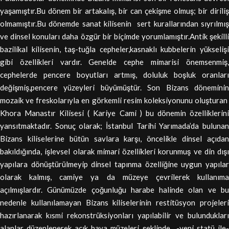
yaşamıştır.Bu dönem bir artakalış, bir can çekişme olmuş; bir diriliş
olmamıştır.Bu dönemde sanat kilisenin sert kurallarından sıyrılmış
ve dinsel konuları daha özgür bir biçimde yorumlamıştır.Antik şekilli
bazilikal kilisenin, taş-tuğla cepheler,kasnaklı kubbelerin yükselişi
gibi özellikleri vardır. Genelde cephe mimarisi önemsenmiş,
cephelerde pencere boyutları artmış, doluluk boşluk oranları
değişmiş,pencere yüzeyleri büyümüştür. Son Bizans döneminin
mozaik ve freskolarıyla en görkemli resim koleksiyonunu oluşturan
Khora Manastır Kilisesi ( Kariye Cami ) bu dönemin özelliklerini
yansıtmaktadır. Sonuç olarak; İstanbul Tarihi Yarımada’da bulunan
Bizans kiliselerine bütün savlara karşı, öncelikle dinsel açıdan
bakıldığında, işlevsel olarak mimari özellikleri korunmuş ve din dışı
yapılara dönüştürülmeyip dinsel tapınma özelliğine uygun yapılar
olarak kalmış, camiye ya da müzeye çevrilerek kullanıma
açılmışlardır. Günümüzde çoğunluğu harabe halinde olan ve bu
nedenle kullanılamayan Bizans kiliselerinin restitüsyon projeleri
hazırlanarak kısmi rekonstrüksiyonları yapılabilir ve bulundukları
alanlar düzenlenerek açık hava müzeleri şeklinde -yeni statü ile-